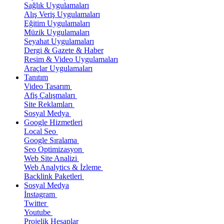
Sağlık Uygulamaları
Alış Veriş Uygulamaları
Eğitim Uygulamaları
Müzik Uygulamaları
Seyahat Uygulamaları
Dergi & Gazete & Haber
Resim & Video Uygulamaları
Araçlar Uygulamaları
Tanıtım
Video Tasarım
Afiş Çalışmaları
Site Reklamları
Sosyal Medya
Google Hizmetleri
Local Seo
Google Sıralama
Seo Optimizasyon
Web Site Analizi
Web Analytics & İzleme
Backlink Paketleri
Sosyal Medya
İnstagram
Twitter
Youtube
Projelik Hesaplar