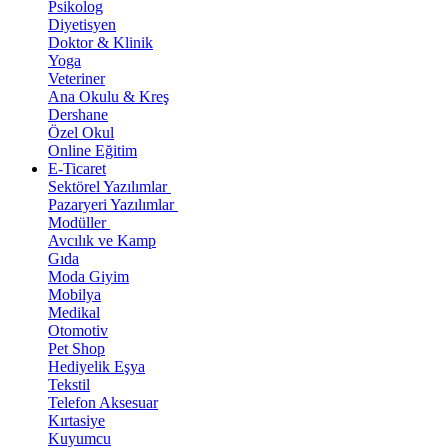
Psikolog
Diyetisyen
Doktor & Klinik
Yoga
Veteriner
Ana Okulu & Kreş
Dershane
Özel Okul
Online Eğitim
E-Ticaret
Sektörel Yazılımlar
Pazaryeri Yazılımlar
Modüller
Avcılık ve Kamp
Gıda
Moda Giyim
Mobilya
Medikal
Otomotiv
Pet Shop
Hediyelik Eşya
Tekstil
Telefon Aksesuar
Kırtasiye
Kuyumcu