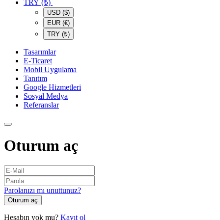
TRY (₺)
USD ($)
EUR (€)
TRY (₺)
Tasarımlar
E-Ticaret
Mobil Uygulama
Tanıtım
Google Hizmetleri
Sosyal Medya
Referanslar
Oturum aç
Parolanızı mı unuttunuz?
Oturum aç
Hesabın yok mu?
Kayıt ol