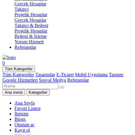
Gerçek Hesaplar
Takipçi
Projelik Hesaplar
Gerçek Hesaplar
Takipçi & Beğeni
Projelik Hesaplar
Beğeni & İzleme
Yorum Hizmeti
Referanslar
0
Tüm Kategoriler
Tüm Kategoriler
Tasarımlar
E-Ticaret
Mobil Uygulama
Tanıtım
Google Hizmetleri
Sosyal Medya
Referanslar
Ana menü
Kategoriler
Ana Sayfa
Favori Listesi
İletişim
Blogs
Oturum aç
Kayıt ol