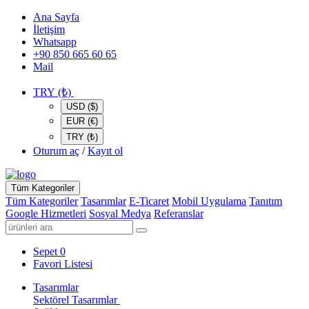
Ana Sayfa
İletişim
Whatsapp
+90 850 665 60 65
Mail
TRY (₺)
USD ($)
EUR (€)
TRY (₺)
Oturum aç
/
Kayıt ol
Tüm Kategoriler
Tüm Kategoriler
Tasarımlar
E-Ticaret
Mobil Uygulama
Tanıtım
Google Hizmetleri
Sosyal Medya
Referanslar
Sepet
0
Favori Listesi
Tasarımlar
Sektörel Tasarımlar