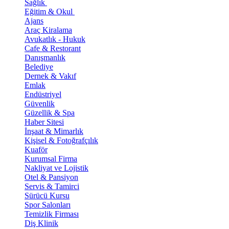
Sağlık
Eğitim & Okul
Ajans
Araç Kiralama
Avukatlık - Hukuk
Cafe & Restorant
Danışmanlık
Belediye
Dernek & Vakıf
Emlak
Endüstriyel
Güvenlik
Güzellik & Spa
Haber Sitesi
İnşaat & Mimarlık
Kişisel & Fotoğrafçılık
Kuaför
Kurumsal Firma
Nakliyat ve Lojistik
Otel & Pansiyon
Servis & Tamirci
Sürücü Kursu
Spor Salonları
Temizlik Firması
Diş Klinik