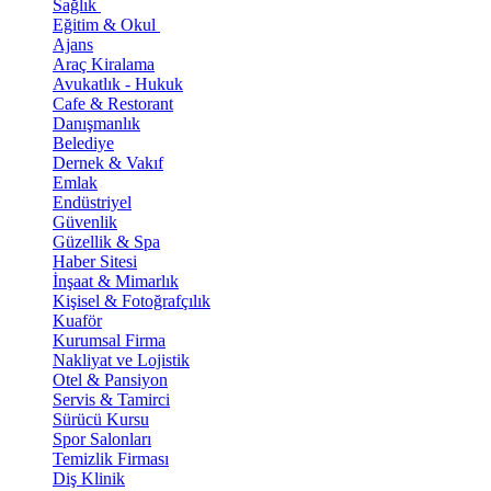
Sağlık
Eğitim & Okul
Ajans
Araç Kiralama
Avukatlık - Hukuk
Cafe & Restorant
Danışmanlık
Belediye
Dernek & Vakıf
Emlak
Endüstriyel
Güvenlik
Güzellik & Spa
Haber Sitesi
İnşaat & Mimarlık
Kişisel & Fotoğrafçılık
Kuaför
Kurumsal Firma
Nakliyat ve Lojistik
Otel & Pansiyon
Servis & Tamirci
Sürücü Kursu
Spor Salonları
Temizlik Firması
Diş Klinik