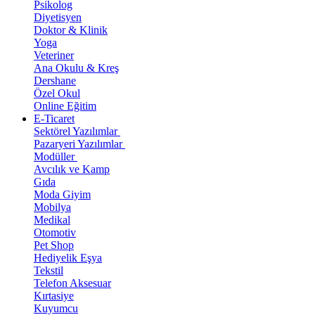
Psikolog
Diyetisyen
Doktor & Klinik
Yoga
Veteriner
Ana Okulu & Kreş
Dershane
Özel Okul
Online Eğitim
E-Ticaret
Sektörel Yazılımlar
Pazaryeri Yazılımlar
Modüller
Avcılık ve Kamp
Gıda
Moda Giyim
Mobilya
Medikal
Otomotiv
Pet Shop
Hediyelik Eşya
Tekstil
Telefon Aksesuar
Kırtasiye
Kuyumcu