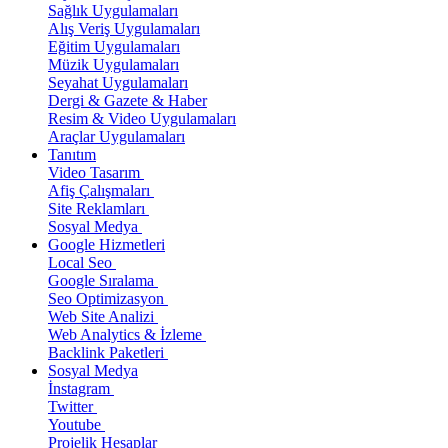
Sağlık Uygulamaları
Alış Veriş Uygulamaları
Eğitim Uygulamaları
Müzik Uygulamaları
Seyahat Uygulamaları
Dergi & Gazete & Haber
Resim & Video Uygulamaları
Araçlar Uygulamaları
Tanıtım
Video Tasarım
Afiş Çalışmaları
Site Reklamları
Sosyal Medya
Google Hizmetleri
Local Seo
Google Sıralama
Seo Optimizasyon
Web Site Analizi
Web Analytics & İzleme
Backlink Paketleri
Sosyal Medya
İnstagram
Twitter
Youtube
Projelik Hesaplar