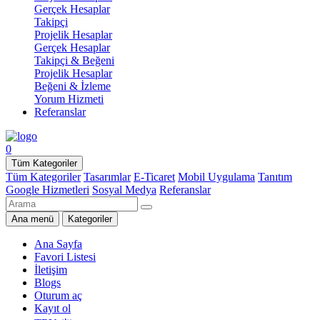
Gerçek Hesaplar
Takipçi
Projelik Hesaplar
Gerçek Hesaplar
Takipçi & Beğeni
Projelik Hesaplar
Beğeni & İzleme
Yorum Hizmeti
Referanslar
0
Tüm Kategoriler
Tüm Kategoriler
Tasarımlar
E-Ticaret
Mobil Uygulama
Tanıtım
Google Hizmetleri
Sosyal Medya
Referanslar
Ana menü
Kategoriler
Ana Sayfa
Favori Listesi
İletişim
Blogs
Oturum aç
Kayıt ol