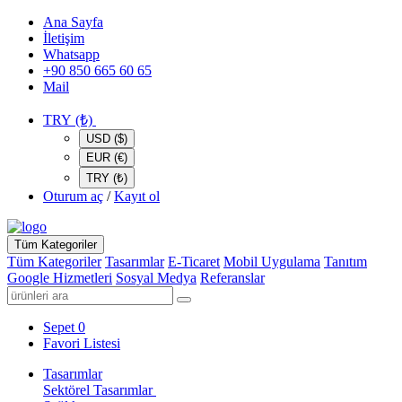
Ana Sayfa
İletişim
Whatsapp
+90 850 665 60 65
Mail
TRY (₺)
USD ($)
EUR (€)
TRY (₺)
Oturum aç
/
Kayıt ol
Tüm Kategoriler
Tüm Kategoriler
Tasarımlar
E-Ticaret
Mobil Uygulama
Tanıtım
Google Hizmetleri
Sosyal Medya
Referanslar
Sepet
0
Favori Listesi
Tasarımlar
Sektörel Tasarımlar