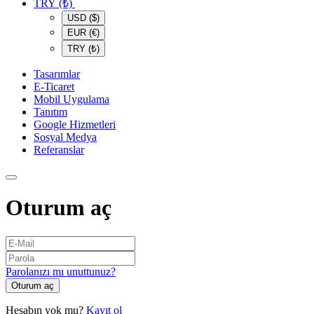
TRY (₺)
USD ($)
EUR (€)
TRY (₺)
Tasarımlar
E-Ticaret
Mobil Uygulama
Tanıtım
Google Hizmetleri
Sosyal Medya
Referanslar
Oturum aç
Parolanızı mı unuttunuz?
Oturum aç
Hesabın yok mu?
Kayıt ol